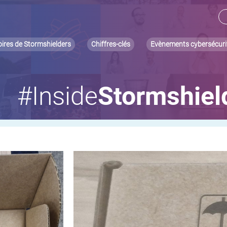
oires de Stormshielders
Chiffres-clés
Evènements cybersécuri
#Inside
Stormshiel