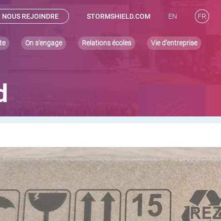
NOUS REJOINDRE
STORMSHIELD.COM
EN
FR
te
On s’engage
Relations écoles
Vie d’entreprise
d