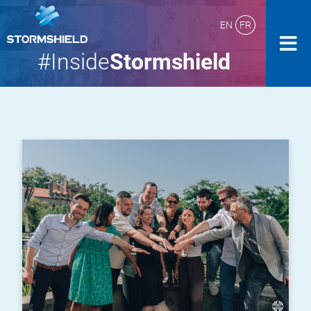
EN
FR
#Inside
Stormshield