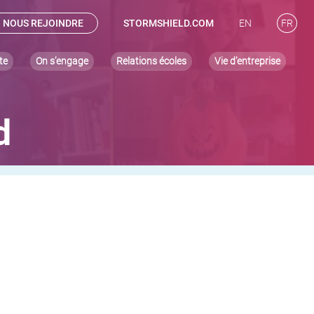
NOUS REJOINDRE
STORMSHIELD.COM
EN
FR
te
On s’engage
Relations écoles
Vie d’entreprise
d