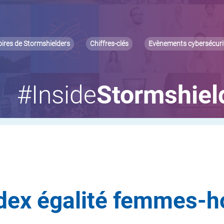
oires de Stormshielders
Chiffres-clés
Evènements cybersécuri
#Inside
Stormshiel
ndex égalité femmes