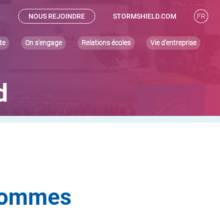
NOUS REJOINDRE
STORMSHIELD.COM
FR
te
On s’engage
Relations écoles
Vie d’entreprise
d
-hommes