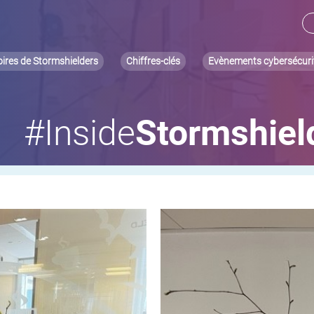
oires de Stormshielders
Chiffres-clés
Evènements cybersécuri
#Inside
Stormshiel