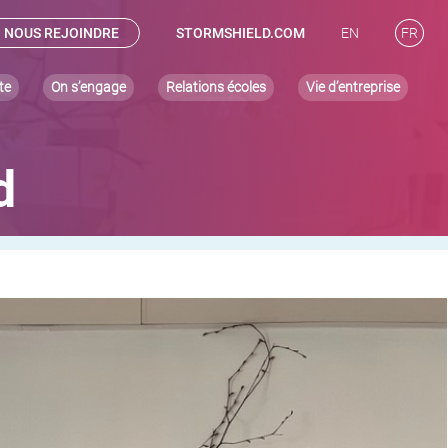
NOUS REJOINDRE
STORMSHIELD.COM
EN
FR
te
On s’engage
Relations écoles
Vie d’entreprise
d