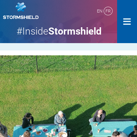
EN
FR
#Inside
Stormshield