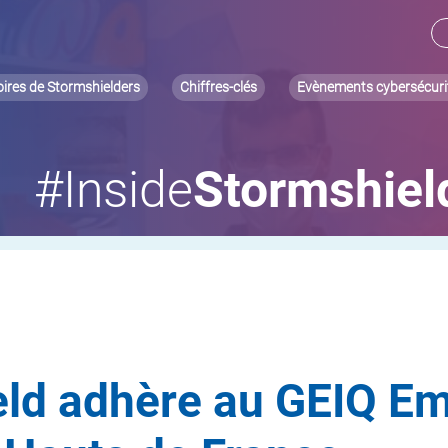
oires de Stormshielders
Chiffres-clés
Evènements cybersécuri
#Inside
Stormshiel
ld adhère au GEIQ Em