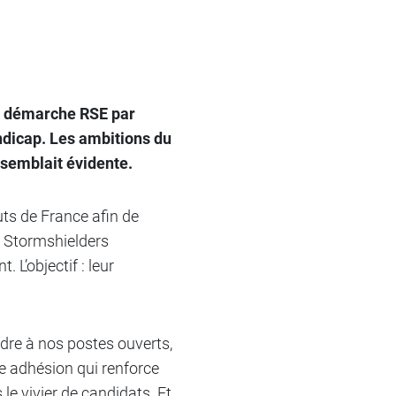
ne démarche RSE par
andicap. Les ambitions du
 semblait évidente.
uts de France afin de
e Stormshielders
 L’objectif : leur
dre à nos postes ouverts,
ne adhésion qui renforce
e vivier de candidats. Et