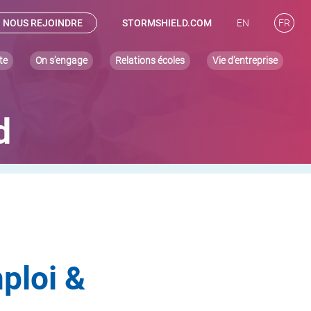
NOUS REJOINDRE
STORMSHIELD.COM
EN
FR
te
On s’engage
Relations écoles
Vie d’entreprise
d
ploi &