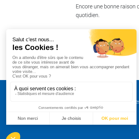
Encore une bonne raison d’ê
quotidien.
Partager sur
#Onsengage
#Viedentreprise
Mentions légale