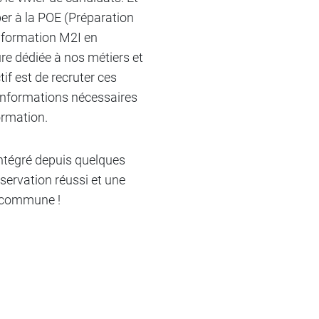
per à la POE (Préparation
e formation M2I en
e dédiée à nos métiers et
if est de recruter ces
 informations nécessaires
ormation.
ntégré depuis quelques
servation réussi et une
e commune !