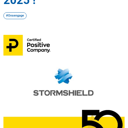
2025 !
#Onsengage