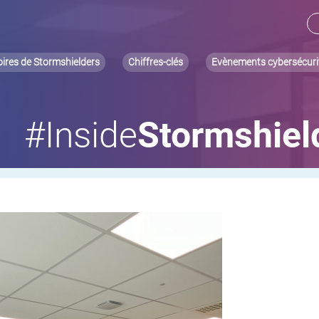
oires de Stormshielders
Chiffres-clés
Evènements cybersécuri
#Inside
Stormshiel