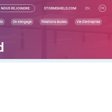
NOUS REJOINDRE
STORMSHIELD.COM
EN
FR
te
On s’engage
Relations écoles
Vie d’entreprise
d