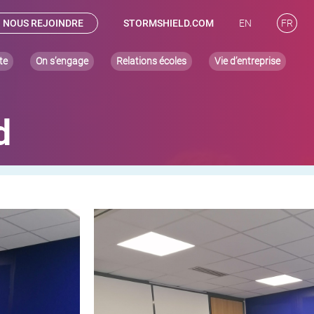
NOUS REJOINDRE
STORMSHIELD.COM
EN
FR
te
On s’engage
Relations écoles
Vie d’entreprise
d