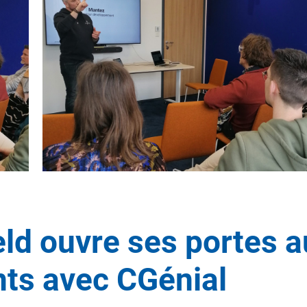
ld ouvre ses portes a
ts avec CGénial