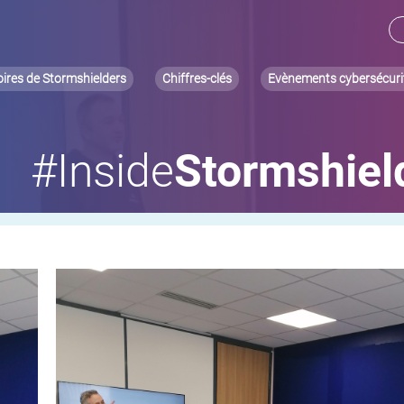
oires de Stormshielders
Chiffres-clés
Evènements cybersécuri
#Inside
Stormshiel