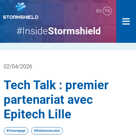
EN
FR
#Inside
Stormshield
02/04/2026
Tech Talk : premier
partenariat avec
Epitech Lille
#Onsengage
#Relationsecoles