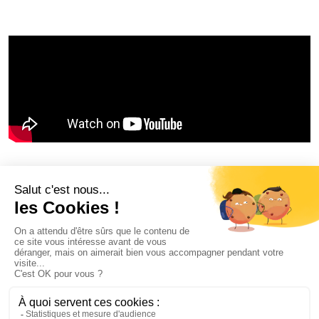
Partager sur
Copier le lien
#Onsengage
#Relationsecoles