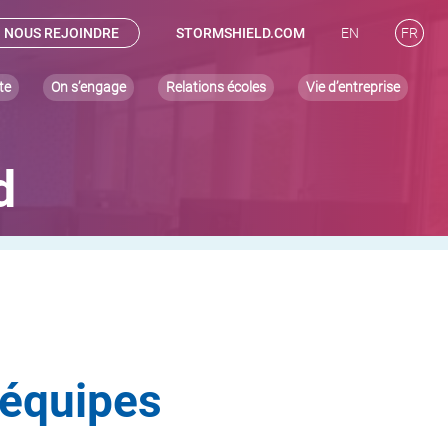
NOUS REJOINDRE
STORMSHIELD.COM
EN
FR
te
On s’engage
Relations écoles
Vie d’entreprise
d
 équipes