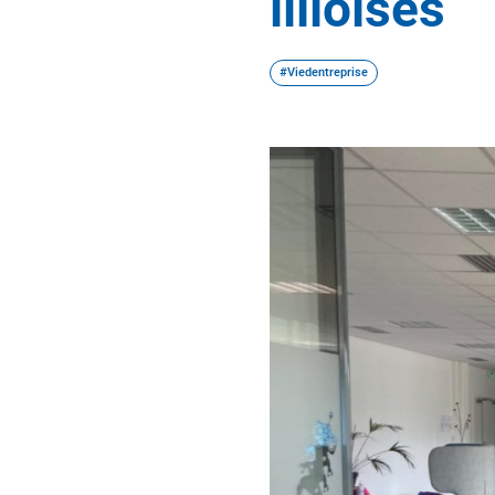
lilloises
#Viedentreprise